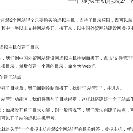
个
能装2个网站吗？只要购买的
虚拟主机
，支持子目录权限，既可以装
，其中一半以上支持网站多开。接下来，以中国
外贸网站建设
网
虚拟
。
虚拟主机
创建子目录
先，我们到中国
外贸网站建设
网
虚拟主机
控制面板下，点击“文件管理
入根目录，然后创建一个新的目录，命名为“web1”。
、创建子站点
建好子目录后，我们回到控制面板下，找到“子站管理”，并进入。
子站管理功能区，我们将新
与子目录绑定，这样就搭建好一个子站点
意：如果
没开通子目录功能，则一般情况下，我们无法创建子站点，
到可以开子站的
虚拟主机
型号。
上就是关于“一个
虚拟主机
能装2个网站吗”的相关解答，
虚拟主机
，就